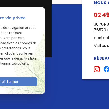
NOUS 
02 49
re vie privée
.
Autoriser
38 rue 
ce de navigation et vous
76570 P
cessaires sont
contact
peuvent pas être
ésactiver les cookies de
Visites 
s préférences. Vous
 cliquant sur le lien
RÉSEAU
ter que la désactivation
ionnalités du site.
 et fermer