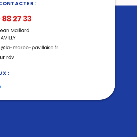
CONTACTER :
 88 27 33
Jean Maillard
AVILLY
@la-maree-pavillaise.fr
sur rdv
X :